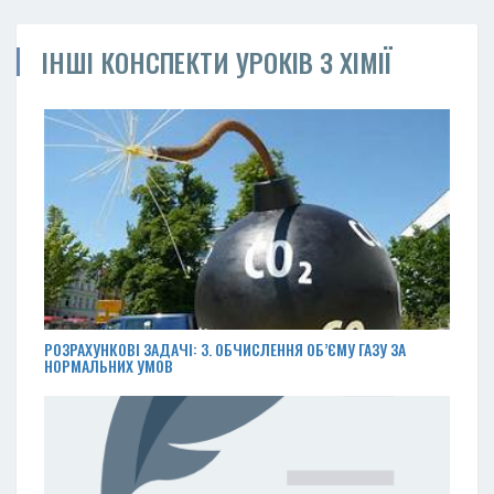
ІНШІ КОНСПЕКТИ УРОКІВ З ХІМІЇ
РОЗРАХУНКОВІ ЗАДАЧІ: 3. ОБЧИСЛЕННЯ ОБ’ЄМУ ГАЗУ ЗА
НОРМАЛЬНИХ УМОВ