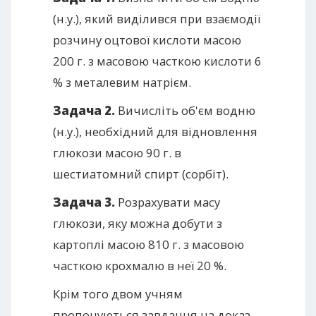
(н.у.), який виділився при взаємодії
розчину оцтової кислоти масою
200 г. з масовою часткою кислоти 6
% з металевим натрієм.
Задача 2.
Вичисліть об'єм водню
(н.у.), необхідний для відновлення
глюкози масою 90 г. в
шестиатомний спирт (сорбіт).
Задача 3.
Розрахувати масу
глюкози, яку можна добути з
картоплі масою 810 г. з масовою
часткою крохмалю в неї 20 %.
Крім того двом учням
пропонуються завдання на доказ