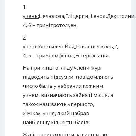
1
учень:
Целюлоза,Гліцерин,Фенол,Декстрини,
4, 6 – тринітротолуен.
2
учень:
Ацетилен,Йод,Етиленгліколь,2,
4, 6 – трибромфенол,Естеріфікація.
На при кінці огляду члени журі
підводять підсумки, повідомляють
число балів,у набраних кожним
учнем, визначають зайняті місця, а
також називають «першого,
хіміка», учня, який набрав
найбільшу кількість балів.
Журі ставило оцінки за системою: