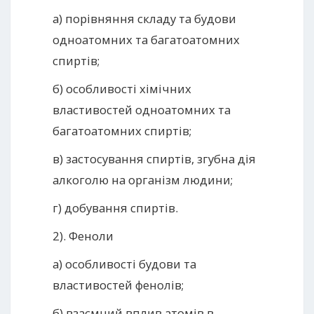
а) порівняння складу та будови
одноатомних та багатоатомних
спиртів;
б) особливості хімічних
властивостей одноатомних та
багатоатомних спиртів;
в) застосування спиртів, згубна дія
алкоголю на організм людини;
г) добування спиртів.
2). Феноли
а) особливості будови та
властивостей фенолів;
б) взаємний вплив атомів в