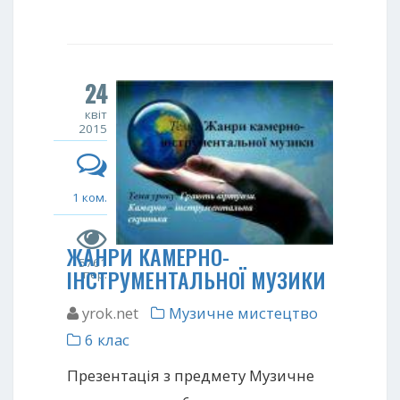
24
квіт
2015
1 ком.
ЖАНРИ КАМЕРНО-
5761
ІНСТРУМЕНТАЛЬНОЇ МУЗИКИ
пер.
yrok.net
Музичне мистецтво
6 клас
Презентація з предмету Музичне