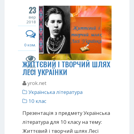
23
вер
2018
0 ком.
ЖИТТЄВИЙ І ТВОРЧИЙ ШЛЯХ
3386
ЛЕСІ УКРАЇНКИ
пер.
yrok.net
Українська література
10 клас
Презентація з предмету Українська
література для 10 класу на тему:
Життєвий і творчий шлях Лесі