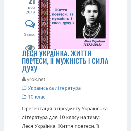
21
вер
2018
0 ком.
ЛЕСЯ УКРАЇНКА. ЖИТТЯ
3369
ПОЕТЕСИ, ЇЇ МУЖНІСТЬ І СИЛА
пер.
ДУХУ
yrok.net
Українська література
10 клас
Презентація з предмету Українська
література для 10 класу на тему:
Леся Українка. Життя поетеси, її