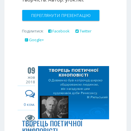
ПЕРЕГЛЯНУТИ ПРЕЗЕНТАЦІЮ
Поділитися:
Facebook
Twitter
Google+
09
жов
2018
0 ком.
ТВОРЕЦЬ ПОЕТИЧНОЇ
1502
КІНОПОВІСТІ
пер.