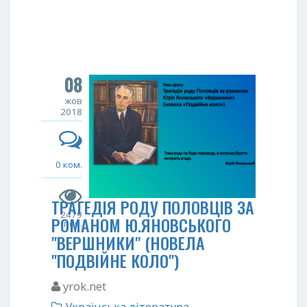
08
жов
2018
0 ком.
ТРАГЕДІЯ РОДУ ПОЛОВЦІВ ЗА
2479
РОМАНОМ Ю.ЯНОВСЬКОГО
пер.
"ВЕРШНИКИ" (НОВЕЛА
"ПОДВІЙНЕ КОЛО")
yrok.net
Українська література