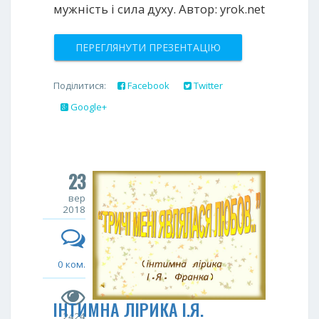
мужність і сила духу. Автор: yrok.net
ПЕРЕГЛЯНУТИ ПРЕЗЕНТАЦІЮ
Поділитися:
Facebook
Twitter
Google+
23
вер
2018
0 ком.
ІНТИМНА ЛІРИКА І.Я.
2424