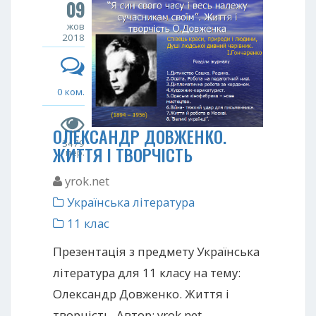
09
жов
2018
0 ком.
ОЛЕКСАНДР ДОВЖЕНКО.
3479
ЖИТТЯ І ТВОРЧІСТЬ
пер.
yrok.net
Українська література
11 клас
Презентація з предмету Українська
література для 11 класу на тему:
Олександр Довженко. Життя і
творчість. Автор: yrok.net