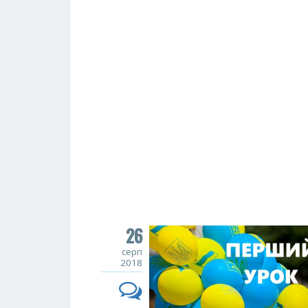
26
серп
2018