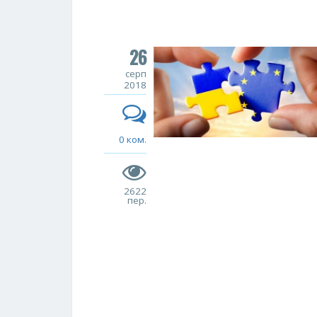
26
серп
2018
0 ком.
2622
пер.