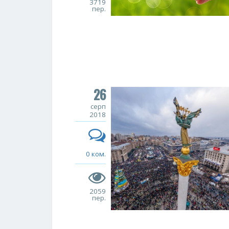
3719
пер.
26
серп
2018
0 ком.
2059
пер.