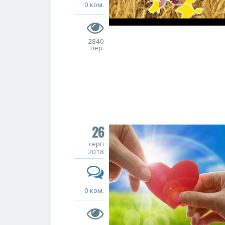
0 ком.
2840
пер.
26
серп
2018
0 ком.