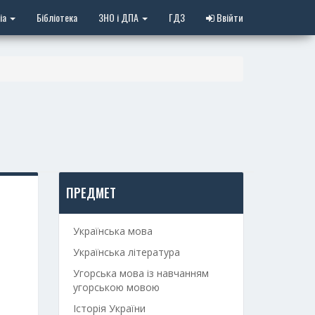
іа
Бібліотека
ЗНО і ДПА
ГДЗ
Ввійти
ПРЕДМЕТ
Українська мова
Українська література
Угорська мова із навчанням
угорською мовою
Історія України