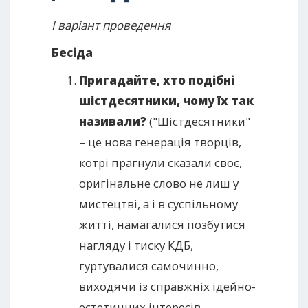
І варіант проведення
Бесіда
Пригадайте, хто подібні
шістдесятники, чому їх так
називали?
("Шістдесятники"
– це нова генерація творців,
котрі прагнули сказали своє,
оригінальне слово не лиш у
мистецтві, а і в суспільному
житті, намагалися позбутися
нагляду і тиску КДБ,
гуртувалися самочинно,
виходячи із справжніх ідейно-
естетичних інтересів.