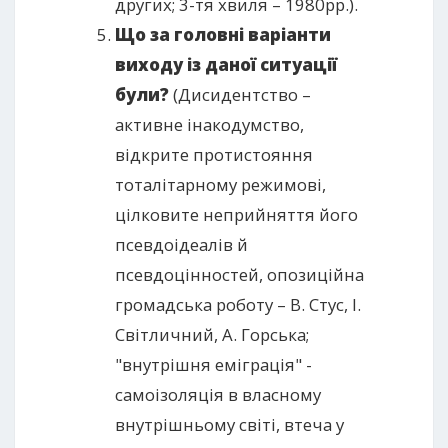
других; 3-тя хвиля – 1980рр.).
Що за головні варіанти
виходу із даної ситуації
були?
(Дисидентство –
активне інакодумство,
відкрите протистояння
тоталітарному режимові,
цілковите неприйняття його
псевдоідеалів й
псевдоцінностей, опозиційна
громадська роботу – В. Стус, І.
Світличний, А. Горська;
"внутрішня еміграція" -
самоізоляція в власному
внутрішньому світі, втеча у