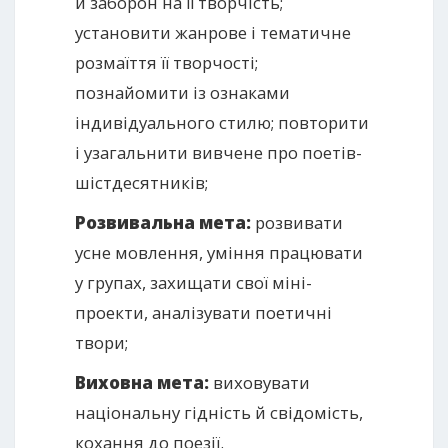
й заборон на її творчість;
установити жанрове і тематичне
розмаїття її творчості;
познайомити із ознаками
індивідуального стилю; повторити
і узагальнити вивчене про поетів-
шістдесятників;
Розвивальна мета:
розвивати
усне мовлення, уміння працювати
у групах, захищати свої міні-
проекти, аналізувати поетичні
твори;
Виховна мета:
виховувати
національну гідність й свідомість,
кохання до поезії.