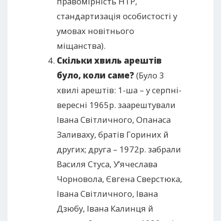
правомірність НТР,
стандартизація особистості у
умовах новітнього
міщанства).
Скільки хвиль арештів
було, коли саме?
(Було 3
хвилі арештів: 1-ша – у серпні-
вересні 1965р. заарештували
Івана Світличного, Опанаса
Заливаху, братів Гориних й
других; друга – 1972р. забрали
Василя Стуса, У’ячеслава
Чорновола, Євгена Сверстюка,
Івана Світличного, Івана
Дзюбу, Івана Калинця й