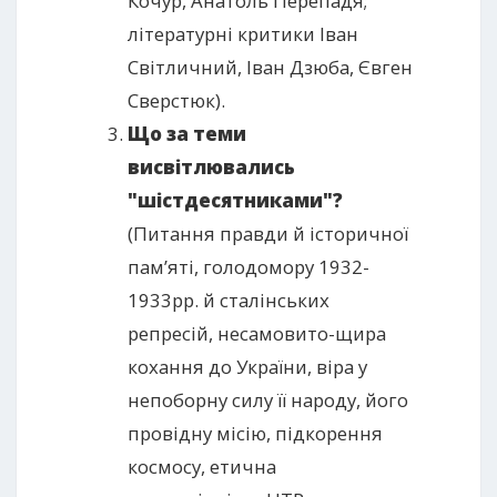
Кочур, Анатоль Перепадя;
літературні критики Іван
Світличний, Іван Дзюба, Євген
Сверстюк).
Що за теми
висвітлювались
"шістдесятниками"?
(Питання правди й історичної
пам’яті, голодомору 1932-
1933рр. й сталінських
репресій, несамовито-щира
кохання до України, віра у
непоборну силу її народу, його
провідну місію, підкорення
космосу, етична