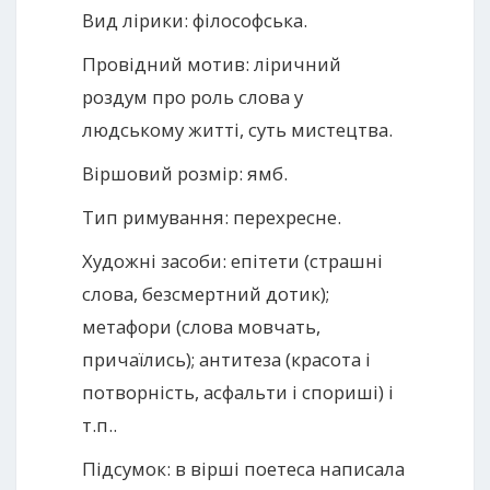
Вид лірики: філософська.
Провідний мотив: ліричний
роздум про роль слова у
людському житті, суть мистецтва.
Віршовий розмір: ямб.
Тип римування: перехресне.
Художні засоби: епітети (страшні
слова, безсмертний дотик);
метафори (слова мовчать,
причаїлись); антитеза (красота і
потворність, асфальти і спориші) і
т.п..
Підсумок: в вірші поетеса написала