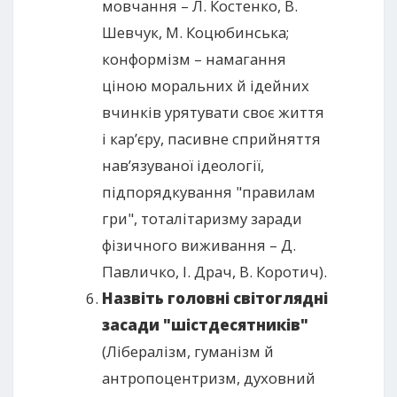
мовчання – Л. Костенко, В.
Шевчук, М. Коцюбинська;
конформізм – намагання
ціною моральних й ідейних
вчинків урятувати своє життя
і кар’єру, пасивне сприйняття
нав’язуваної ідеології,
підпорядкування "правилам
гри", тоталітаризму заради
фізичного виживання – Д.
Павличко, І. Драч, В. Коротич).
Назвіть головні світоглядні
засади "шістдесятників"
(Лібералізм, гуманізм й
антропоцентризм, духовний