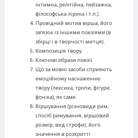
інтимна, релігійна, пейзажна,
філософська лірика і т.п.).
Провідний мотив вірша, його
зв’язок із іншими поезіями (в
збірці і в творчості митця).
Композиція твору.
Ключові образи поезії.
Що за мовні засоби сприяють
емоційному наснаженню
твору (лексика, тропи, фігури,
фоніка), як саме.
Віршування (різновиди рим,
спосіб римування, віршовий
розмір, вид строфи), його
значення в розкритті