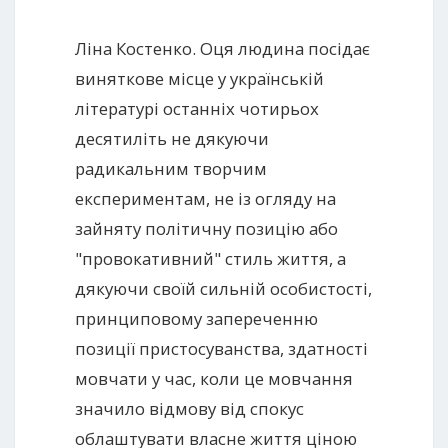
Ліна Костенко. Оця людина посідає
виняткове місце у українській
літературі останніх чотирьох
десятиліть не дякуючи
радикальним творчим
експериментам, не із огляду на
зайняту політичну позицію або
"провокативний" стиль життя, а
дякуючи своїй сильній особистості,
принциповому запереченню
позиції пристосуванства, здатності
мовчати у час, коли це мовчання
значило відмову від спокус
облаштувати власне життя ціною