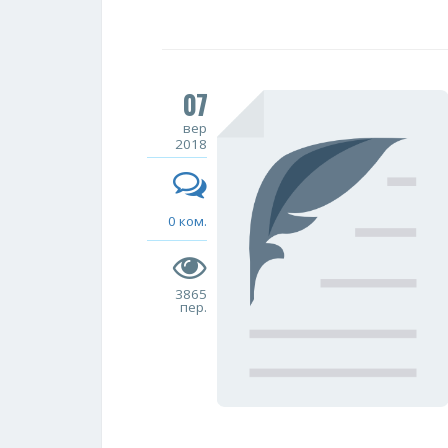
07
вер
2018
0 ком.
3865
пер.