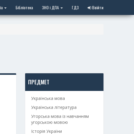
іа
Бібліотека
ЗНО і ДПА
ГДЗ
Ввійти
ПРЕДМЕТ
Українська мова
Українська література
Угорська мова із навчанням
угорською мовою
Історія України