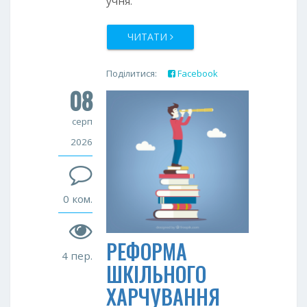
учня.
ЧИТАТИ
Поділитися:
Facebook
08
Twitter
Google+
серп
2026
0 ком.
РЕФОРМА
4 пер.
ШКІЛЬНОГО
ХАРЧУВАННЯ