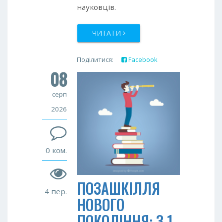
науковців.
ЧИТАТИ
Поділитися:
Facebook
08
Twitter
Google+
серп
2026
0 ком.
ПОЗАШКІЛЛЯ
4 пер.
НОВОГО
ПОКОЛІННЯ: З 1