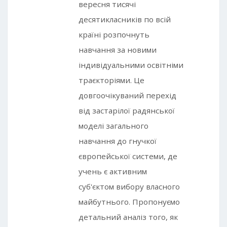
вересня тисячі
десятикласників по всій
країні розпочнуть
навчання за новими
індивідуальними освітніми
траєкторіями. Це
довгоочікуваний перехід
від застарілої радянської
моделі загального
навчання до гнучкої
європейської системи, де
учень є активним
суб'єктом вибору власного
майбутнього. Пропонуємо
детальний аналіз того, як