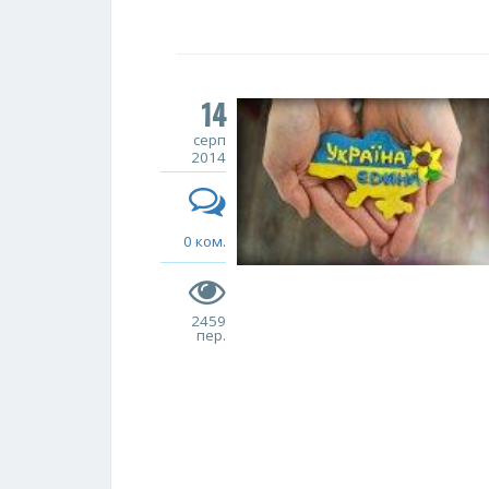
14
серп
2014
0 ком.
2459
пер.