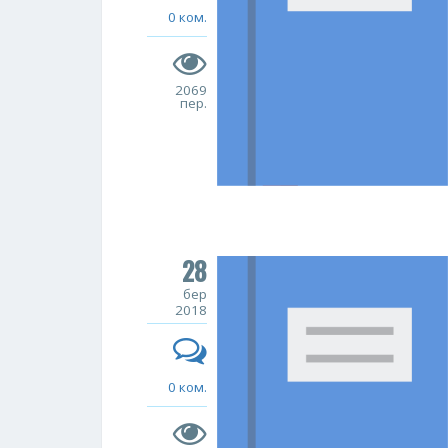
0 ком.
2069
пер.
28
бер
2018
0 ком.