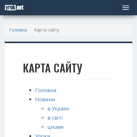
Toggle
navigat
Головна
Карта сайту
КАРТА САЙТУ
Головна
Новини
в Україні
в світі
цікаве
Уроки