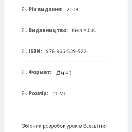
Рік видання:
2009
Видавництво:
Київ А.С.К.
ISBN:
978-966-539-522-
Формат:
(.pdf)
Розмір:
21 Мб
Збірник розробок уроків Всесвітня