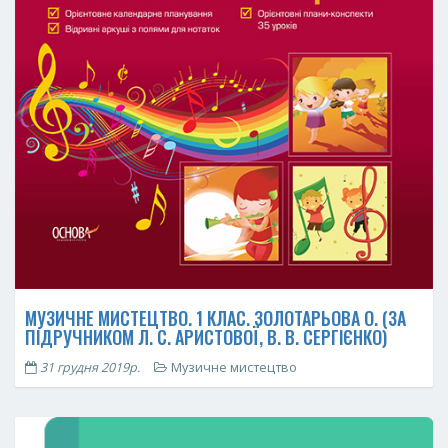
МУЗИЧНЕ МИСТЕЦТВО. 1 КЛАС. ЗОЛОТАРЬОВА О. (ЗА
ПІДРУЧНИКОМ Л. С. АРИСТОВОЇ, В. В. СЕРГІЄНКО)
31 грудня 2019р.
Музичне мистецтво