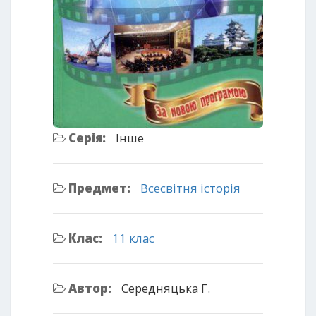
Серія:
Інше
Предмет:
Всесвітня історія
Клас:
11 клас
Автор:
Середняцька Г.