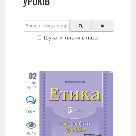
УРОКІВ
Шукати тільки в назві
02
січ
2017
4 ком.
9515