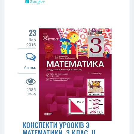
Google+
23
бер
2018
0 ком.
4585
пер.
КОНСПЕКТИ УРООКІВ З
МАТЕМАТИКИ. З КЛАС. II