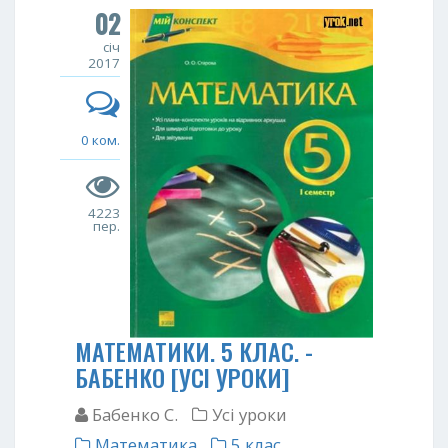
02
січ
2017
0 ком.
4223
пер.
МАТЕМАТИКИ. 5 КЛАС. -
БАБЕНКО [УСІ УРОКИ]
Бабенко С.
Усі уроки
Математика
5 клас