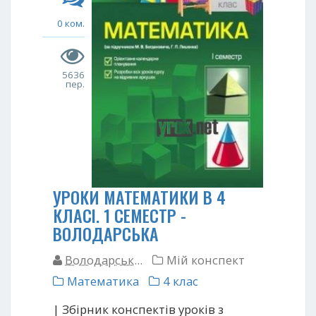
0 ком.
5636
пер.
УРОКИ МАТЕМАТИКИ В 4
КЛАСІ. 1 СЕМЕСТР -
ВОЛОДАРСЬКА
Володарськ...
Мій конспект
Математика
4 клас
| Збірник конспектів уроків з