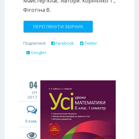
Майстер-клас. Автори: Корнієнко Т.,
Фіготіна В.
ПЕРЕГЛЯНУТИ ЗБІРНИК
Поділитися:
Facebook
Twitter
Google+
04
січ
2017
0 ком.