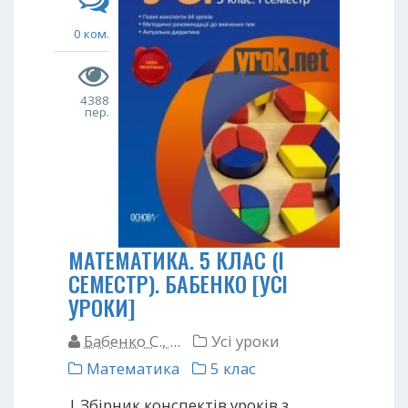
0 ком.
4388
пер.
МАТЕМАТИКА. 5 КЛАС (І
СЕМЕСТР). БАБЕНКО [УСІ
УРОКИ]
Бабенко С., ...
Усі уроки
Математика
5 клас
| Збірник конспектів уроків з