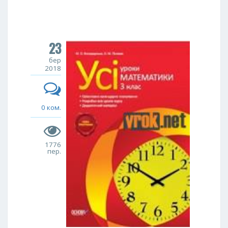
23
бер
2018
0 ком.
1776
пер.