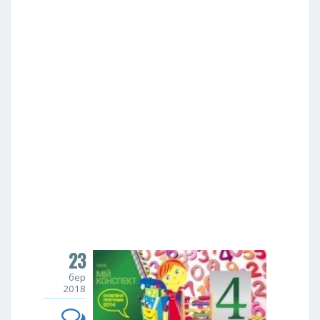
23
бер
2018