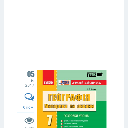
05
січ
2017
0 ком.