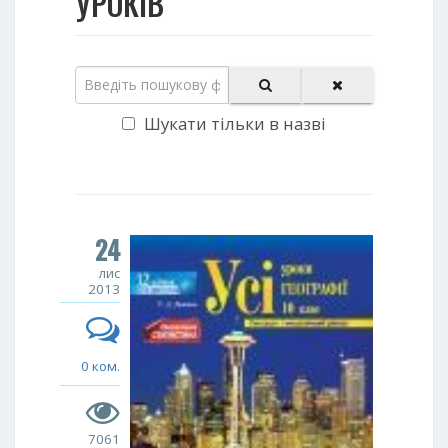
УРОКІВ
Шукати тільки в назві
24
лис
2013
0 ком.
7061