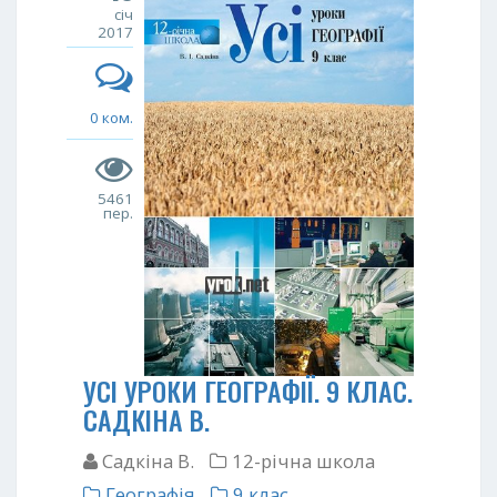
січ
2017
0 ком.
5461
пер.
УСІ УРОКИ ГЕОГРАФІЇ. 9 КЛАС.
САДКІНА В.
Садкіна В.
12-річна школа
Географія
9 клас