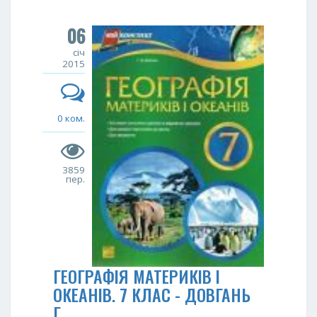
06
січ
2015
0 ком.
3859
пер.
ГЕОГРАФІЯ МАТЕРИКІВ І
ОКЕАНІВ. 7 КЛАС - ДОВГАНЬ
Г.