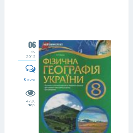
06
січ
2015
0 ком.
4720
пер.