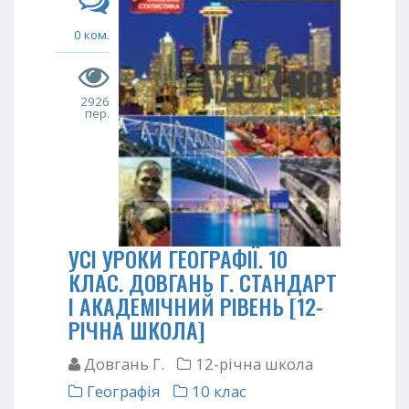
0 ком.
2926
пер.
УСІ УРОКИ ГЕОГРАФІЇ. 10
КЛАС. ДОВГАНЬ Г. СТАНДАРТ
І АКАДЕМІЧНИЙ РІВЕНЬ [12-
РІЧНА ШКОЛА]
Довгань Г.
12-річна школа
Географія
10 клас