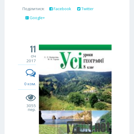
Поділитися:
Facebook
Twitter
Google+
11
січ
2017
0 ком.
3055
пер.