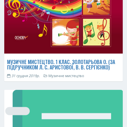
МУЗИЧНЕ МИСТЕЦТВО. 1 КЛАС. ЗОЛОТАРЬОВА О. (ЗА
ПІДРУЧНИКОМ Л. С. АРИСТОВОЇ, В. В. СЕРГІЄНКО)
31 грудня 2019р.
Музичне мистецтво