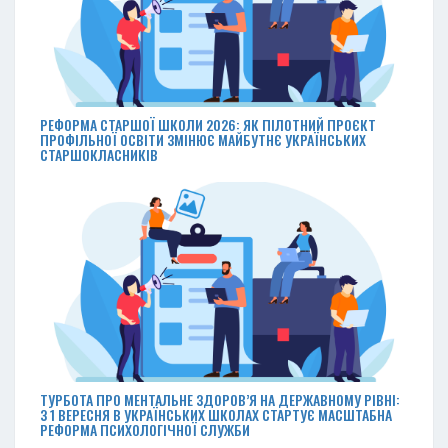
РЕФОРМА СТАРШОЇ ШКОЛИ 2026: ЯК ПІЛОТНИЙ ПРОЄКТ
ПРОФІЛЬНОЇ ОСВІТИ ЗМІНЮЄ МАЙБУТНЄ УКРАЇНСЬКИХ
СТАРШОКЛАСНИКІВ
ТУРБОТА ПРО МЕНТАЛЬНЕ ЗДОРОВ’Я НА ДЕРЖАВНОМУ РІВНІ:
З 1 ВЕРЕСНЯ В УКРАЇНСЬКИХ ШКОЛАХ СТАРТУЄ МАСШТАБНА
РЕФОРМА ПСИХОЛОГІЧНОЇ СЛУЖБИ