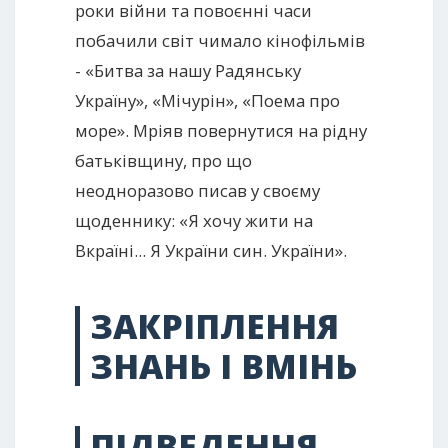
роки війни та повоєнні часи
побачили світ чимало кінофільмів
- «Битва за нашу Радянську
Україну», «Мічурін», «Поема про
море». Мріяв повернутися на рідну
батьківщину, про що
неодноразово писав у своєму
щоденнику: «Я хочу жити на
Вкраїні... Я України син. України».
ЗАКРІПЛЕННЯ
ЗНАНЬ І ВМІНЬ
ПІДВЕДЕННЯ