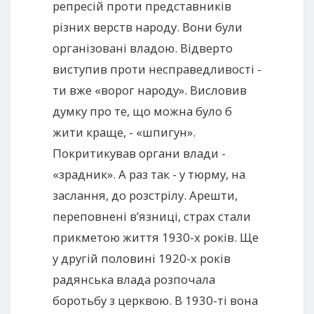
репресій проти представників
різних верств народу. Вони були
організовані владою. Відверто
виступив проти несправедливості -
ти вже «ворог народу». Висловив
думку про те, що можна було б
жити краще, - «шпигун».
Покритикував органи влади -
«зрадник». А раз так - у тюрму, на
заслання, до розстрілу. Арешти,
переповнені в’язниці, страх стали
прикметою життя 1930-х років. Ще
у другій половині 1920-х років
радянська влада розпочала
боротьбу з церквою. В 1930-ті вона