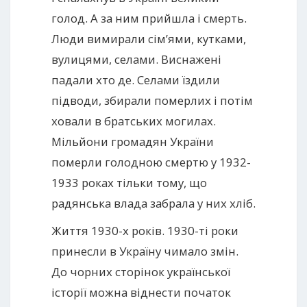
голод. А за ним прийшла і смерть.
Люди вимирали сім’ями, кутками,
вулицями, селами. Виснажені
падали хто де. Селами їздили
підводи, збирали померлих і потім
ховали в братських могилах.
Мільйони громадян України
померли голодною смертю у 1932-
1933 роках тільки тому, що
радянська влада забрала у них хліб.
Життя 1930-х років. 1930-ті роки
принесли в Україну чимало змін.
До чорних сторінок української
історії можна віднести початок