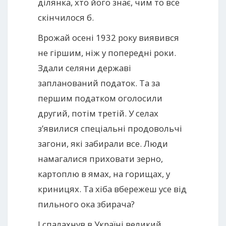
ділянка, хто його знає, чим то все
скінчилося б.
Врожай осені 1932 року виявився
не гіршим, ніж у попередні роки.
Здали селяни державі
запланований податок. Та за
першим податком оголосили
другий, потім третій. У селах
з’явилися спеціальні продовольчі
загони, які забирали все. Люди
намагалися приховати зерно,
картоплю в ямах, на горищах, у
криницях. Та хіба вбережеш усе від
пильного ока збирача?
І спалахнув в Україні великий