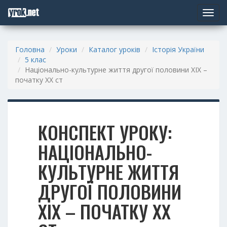
Toggle
navigat
Головна
Уроки
Каталог уроків
Історія України
5 клас
Національно-культурне життя другої половини ХІХ –
початку ХХ ст
КОНСПЕКТ УРОКУ:
НАЦІОНАЛЬНО-
КУЛЬТУРНЕ ЖИТТЯ
ДРУГОЇ ПОЛОВИНИ
ХІХ – ПОЧАТКУ ХХ