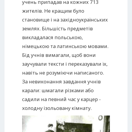
учень припадав на кожних 713
жителів. Не кращим було
становище і на західноукраїнських
землях. Більшість предметів
викладалася польською,
німецькою та латинською мовами.
Бід учнів вимагали, щоб вони
заучували тексти і переказували їх,
навіть не розуміючи написаного.
За невиконання завдання учнів
карали: шмагали різками або
садили на певний час у карцер -
холодну ізольовану кімнату.