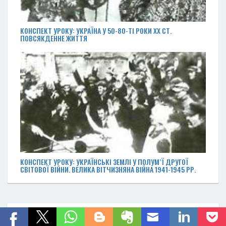
КОНСПЕКТ УРОКУ: УКРАЇНА У 50-80-ТІ РОКИ ХХ СТ.
ПОВСЯКДЕННЕ ЖИТТЯ
КОНСПЕКТ УРОКУ: УКРАЇНСЬКІ ЗЕМЛІ У ПОЛУМ`Ї ДРУГОЇ
СВІТОВОЇ ВІЙНИ. ВЕЛИКА ВІТЧИЗНЯНА ВІЙНА 1941-1945 РР.
ІНШІ КОНСПЕКТИ УРОКІВ З ІСТОРІЇ