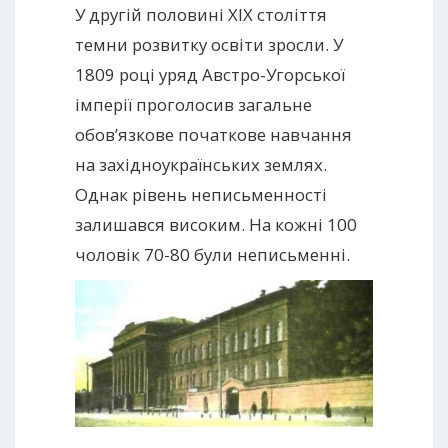
У другій половині XIX століття
темни розвитку освіти зросли. У
1809 році уряд Австро-Угорської
імперії проголосив загальне
обов’язкове початкове навчання
на західноукраїнських землях.
Однак рівень неписьменності
залишався високим. На кожні 100
чоловік 70-80 були неписьменні.