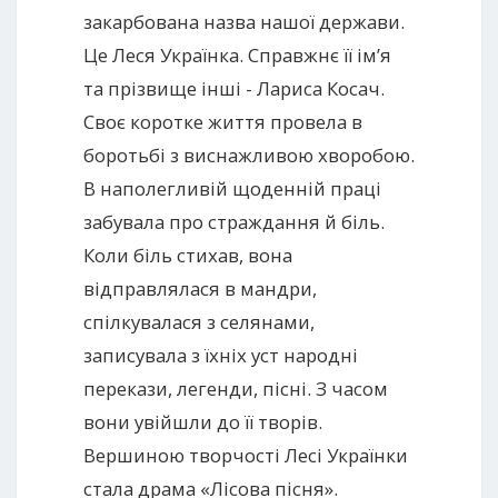
закарбована назва нашої держави.
Це Леся Українка. Справжнє її ім’я
та прізвище інші - Лариса Косач.
Своє коротке життя провела в
боротьбі з виснажливою хворобою.
В наполегливій щоденній праці
забувала про страждання й біль.
Коли біль стихав, вона
відправлялася в мандри,
спілкувалася з селянами,
записувала з їхніх уст народні
перекази, легенди, пісні. З часом
вони увійшли до її творів.
Вершиною творчості Лесі Українки
стала драма «Лісова пісня».