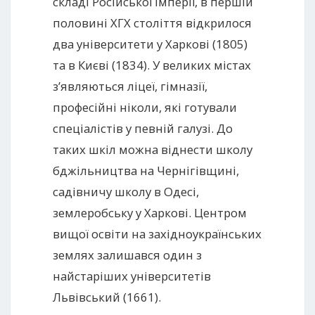
складі Російської імперії, в першій
половині ХГХ століття відкрилося
два університети у Харкові (1805)
та в Києві (1834). У великих містах
з’являються ліцеї, гімназії,
професійні ніколи, які готували
спеціалістів у певній галузі. До
таких шкіл можна віднести школу
бджільництва на Чернігівщині,
садівничу школу в Одесі,
землеробську у Харкові. Центром
вищої освіти на західноукраїнських
землях залишався один з
найстаріших університетів
Львівський (1661).