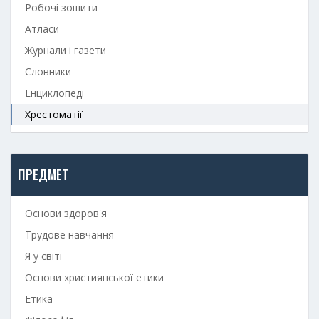
Робочі зошити
Атласи
Журнали і газети
Словники
Енциклопедії
Хрестоматії
ПРЕДМЕТ
Основи здоров'я
Трудове навчання
Я у світі
Основи християнської етики
Етика