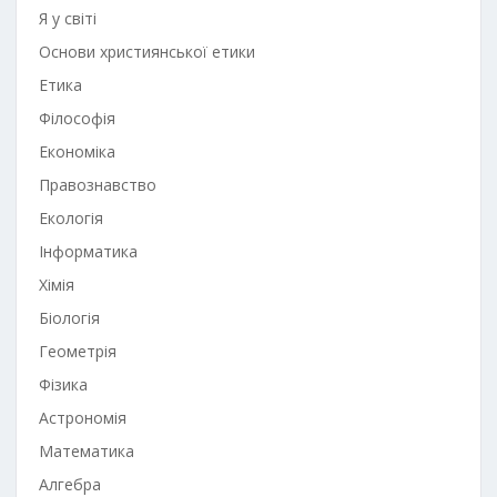
Я у світі
Основи християнської етики
Етика
Філософія
Економіка
Правознавство
Екологія
Інформатика
Хімія
Біологія
Геометрія
Фізика
Астрономія
Математика
Алгебра