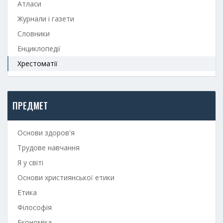
Атласи
Журнали і газети
Словники
Енциклопедії
Хрестоматії
ПРЕДМЕТ
Основи здоров'я
Трудове навчання
Я у світі
Основи християнської етики
Етика
Філософія
Економіка