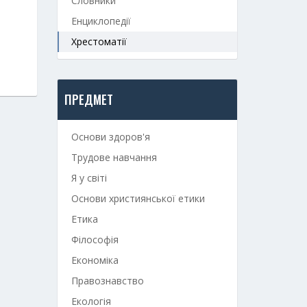
Словники
Енциклопедії
Хрестоматії
ПРЕДМЕТ
Основи здоров'я
Трудове навчання
Я у світі
Основи християнської етики
Етика
Філософія
Економіка
Правознавство
Екологія