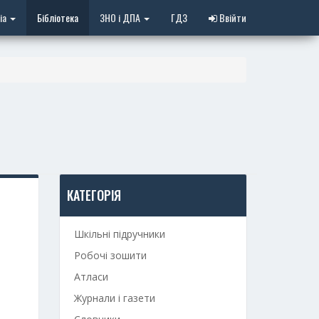
іа
Бібліотека
ЗНО і ДПА
ГДЗ
Ввійти
КАТЕГОРІЯ
Шкільні підручники
Робочі зошити
Атласи
Журнали і газети