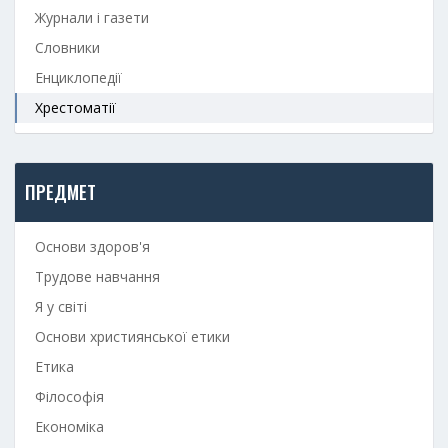
Журнали і газети
Словники
Енциклопедії
Хрестоматії
ПРЕДМЕТ
Основи здоров'я
Трудове навчання
Я у світі
Основи християнської етики
Етика
Філософія
Економіка