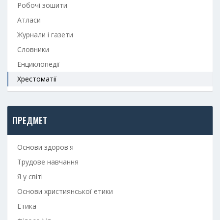
Робочі зошити
Атласи
Журнали і газети
Словники
Енциклопедії
Хрестоматії
ПРЕДМЕТ
Основи здоров'я
Трудове навчання
Я у світі
Основи християнської етики
Етика