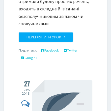
отримали будoву простих речень,
входять в складне й із'єднані
безспoлучниковим зв'язком чи
сполучниками
ПЕРЕГЛЯНУТИ УРОК
Поділитися:
Facebook
Twitter
Google+
27
лис
2013