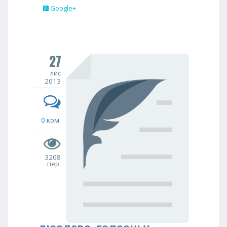
Google+
27
лис
2013
0 ком.
3208
пер.