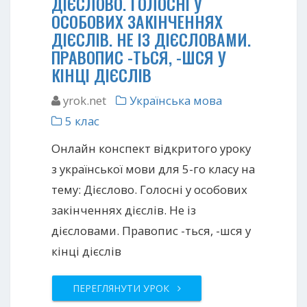
ДІЄСЛОВО. ГОЛОСНІ У
ОСОБОВИХ ЗАКІНЧЕННЯХ
ДІЄСЛІВ. НЕ ІЗ ДІЄСЛОВАМИ.
ПРАВОПИС -ТЬСЯ, -ШСЯ У
КІНЦІ ДІЄСЛІВ
yrok.net
Українська мова
5 клас
Онлайн конспект відкритого уроку
з української мови для 5-го класу на
тему: Дієслово. Голосні у особових
закінченнях дієслів. Не із
дієсловами. Правопис -ться, -шся у
кінці дієслів
ПЕРЕГЛЯНУТИ УРОК