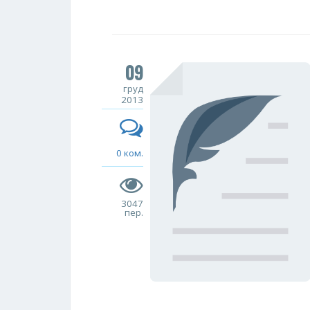
09
груд
2013
0 ком.
3047
пер.