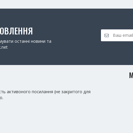
НОВЛЕННЯ
увати останні новини та
.net
М
сть активоного посилання (не закритого для
о.