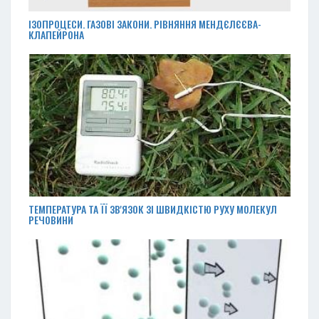
ІЗОПРОЦЕСИ. ГАЗОВІ ЗАКОНИ. РІВНЯННЯ МЕНДЄЛЄЄВА-
КЛАПЕЙРОНА
ТЕМПЕРАТУРА ТА ЇЇ ЗВ'ЯЗОК ЗІ ШВИДКІСТЮ РУХУ МОЛЕКУЛ
РЕЧОВИНИ