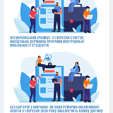
ВСЕУКРАЇНСЬКИЙ ЕРАЗМУС: З 1 ВЕРЕСНЯ СТАРТУЄ
МАСШТАБНА ДЕРЖАВНА ПРОГРАМА ВНУТРІШНЬОЇ
МОБІЛЬНОСТІ СТУДЕНТІВ
БЕЗ БАР’ЄРІВ У НАВЧАННІ: ЯК НОВА РЕФОРМА ІНКЛЮЗИВНОЇ
ОСВІТИ З 1 ВЕРЕСНЯ 2026 РОКУ ЗАБЕЗПЕЧИТЬ КОЖНУ ДИТИНУ