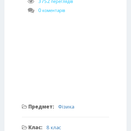
3752
переглядів
0
коментарів
Предмет:
Фізика
Клас:
8 клас