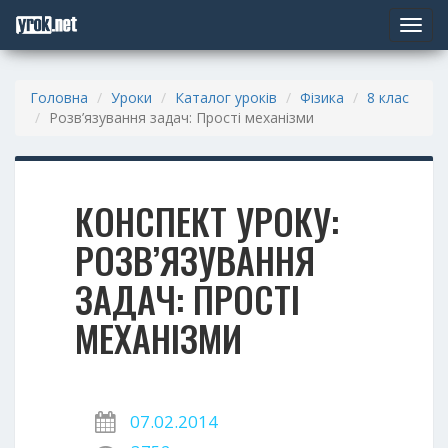
Toggle
navigat
Головна
Уроки
Каталог уроків
Фізика
8 клас
Розв’язування задач: Прості механізми
КОНСПЕКТ УРОКУ:
РОЗВ’ЯЗУВАННЯ
ЗАДАЧ: ПРОСТІ
МЕХАНІЗМИ
07.02.2014