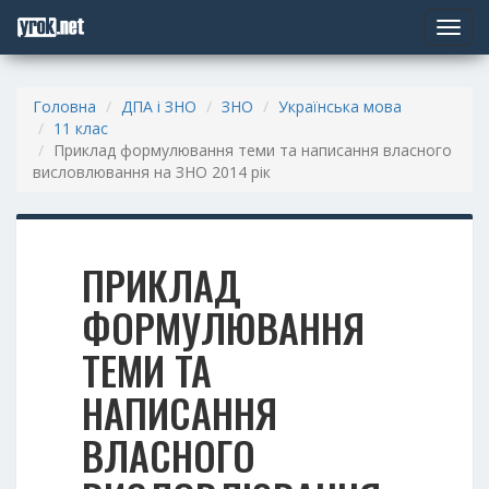
Toggle
navigat
Головна
ДПА і ЗНО
ЗНО
Українська мова
11 клас
Приклад формулювання теми та написання власного
висловлювання на ЗНО 2014 рік
ПРИКЛАД
ФОРМУЛЮВАННЯ
ТЕМИ ТА
НАПИСАННЯ
ВЛАСНОГО