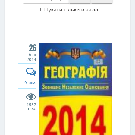
Шукати тільки в назві
26
бер
2014
0 ком.
1557
пер.