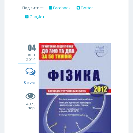
Поділитися:
Facebook
Twitter
Google+
04
квіт
2014
0 ком.
4373
пер.