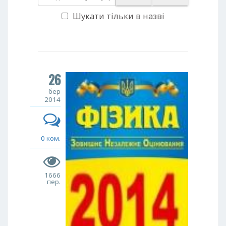
Шукати тільки в назві
26
бер
2014
0 ком.
1666
пер.