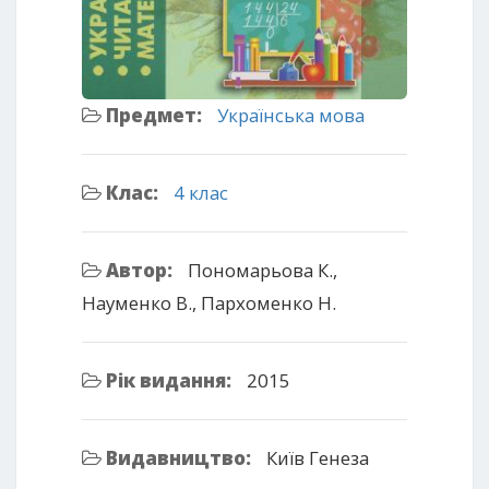
Предмет:
Українська мова
Клас:
4 клас
Автор:
Пономарьова К.,
Науменко В., Пархоменко Н.
Рік видання:
2015
Видавництво:
Київ Генеза