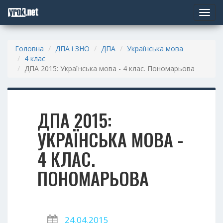
Toggle
navigat
Головна
ДПА і ЗНО
ДПА
Українська мова
4 клас
ДПА 2015: Українська мова - 4 клас. Пономарьова
ДПА 2015:
УКРАЇНСЬКА МОВА -
4 КЛАС.
ПОНОМАРЬОВА
24.04.2015