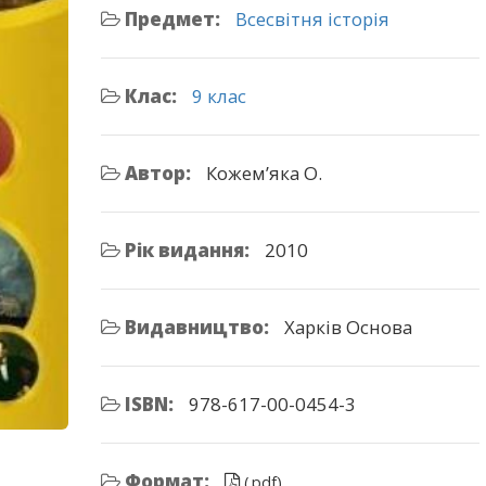
Предмет:
Всесвітня історія
Клас:
9 клас
Автор:
Кожем’яка О.
Рік видання:
2010
Видавництво:
Харків Основа
ISBN:
978-617-00-0454-3
Формат:
(.pdf)