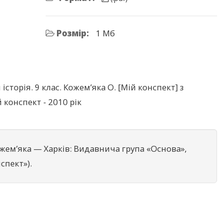
Розмір:
1 Мб
історія. 9 клас. Кожем’яка О. [Мій конспект] з
ій конспект - 2010 рік
 Кожем’яка — Xарків: Видавнича група «Основа»,
спект»).