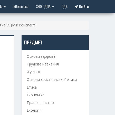
іа
Бібліотека
ЗНО і ДПА
ГДЗ
Ввійти
яка О. [Мій конспект]
ПРЕДМЕТ
Основи здоров'я
Трудове навчання
Я у світі
Основи християнської етики
Етика
Економіка
Правознавство
Екологія