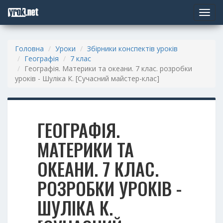
Toggle
navigat
Головна
Уроки
Збірники конспектів уроків
Географія
7 клас
Географія. Материки та океани. 7 клас. розробки
уроків - Шуліка К. [Сучасний майстер-клас]
ГЕОГРАФІЯ.
МАТЕРИКИ ТА
ОКЕАНИ. 7 КЛАС.
РОЗРОБКИ УРОКІВ -
ШУЛІКА К.