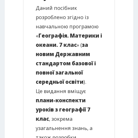
Даний посібник
розроблено згідно із
навчальною програмою
«
Географія. Материки і
океани. 7 клас
» (
за
новим Державним
стандартом базової і
повної загальної
середньої освіти
).
Це видання вміщує
плани-конспекти
уроків з географії 7
клас
, зокрема
узагальнення знань, а
також розробки