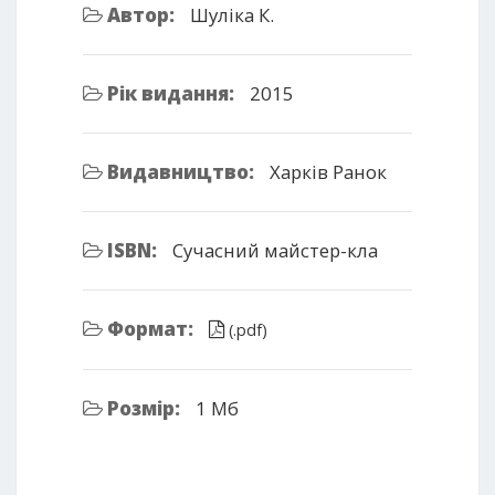
Автор:
Шуліка К.
Рік видання:
2015
Видавництво:
Харків Ранок
ISBN:
Сучасний майстер-кла
Формат:
(.pdf)
Розмір:
1 Мб