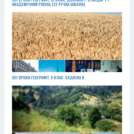
АКАДЕМІЧНИЙ РІВЕНЬ [12-РІЧНА ШКОЛА]
УСІ УРОКИ ГЕОГРАФІЇ. 9 КЛАС. САДКІНА В.