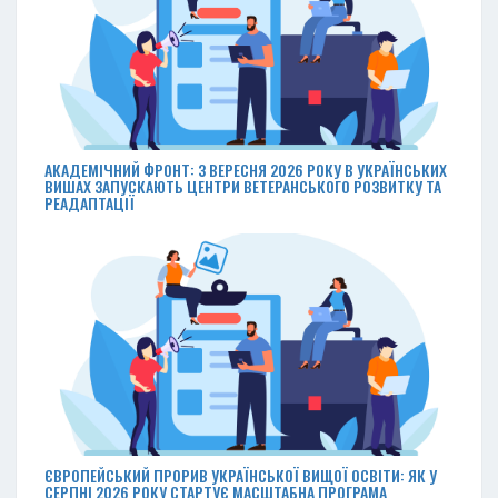
АКАДЕМІЧНИЙ ФРОНТ: З ВЕРЕСНЯ 2026 РОКУ В УКРАЇНСЬКИХ
ВИШАХ ЗАПУСКАЮТЬ ЦЕНТРИ ВЕТЕРАНСЬКОГО РОЗВИТКУ ТА
РЕАДАПТАЦІЇ
ЄВРОПЕЙСЬКИЙ ПРОРИВ УКРАЇНСЬКОЇ ВИЩОЇ ОСВІТИ: ЯК У
СЕРПНІ 2026 РОКУ СТАРТУЄ МАСШТАБНА ПРОГРАМА