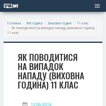
Toggle
navigat
Головна
Методика
Виховні годині
11 клас
Як поводитися на випадок нападу (виховна година) -
11 клас
ЯК ПОВОДИТИСЯ
НА ВИПАДОК
НАПАДУ (ВИХОВНА
ГОДИНА) 11 КЛАС
12.05.2016