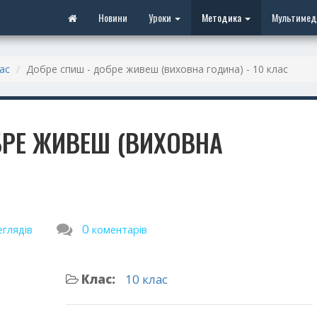
Новини
Уроки
Методика
Мультимед
ас
Добре спиш - добре живеш (виховна година) - 10 клас
БРЕ ЖИВЕШ (ВИХОВНА
0
еглядів
коментарів
Клас:
10 клас