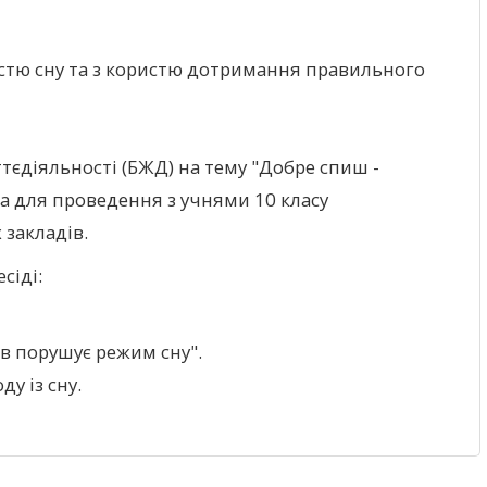
стю сну та з користю дотримання правильного
тєдіяльності (БЖД) на тему "Добре спиш -
 для проведення з учнями 10 класу
 закладів.
сіді:
ів порушує режим сну".
у із сну.