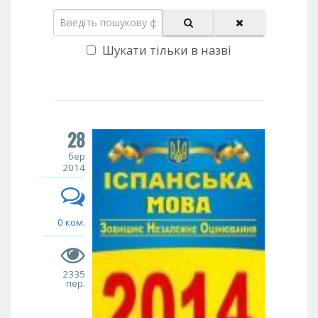
Шукати тільки в назві
28
бер
2014
0 ком.
2335
пер.