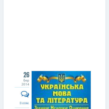
26
бер
2014
0 ком.