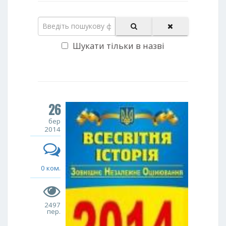
Шукати тільки в назві
26
бер
2014
0 ком.
2497
пер.