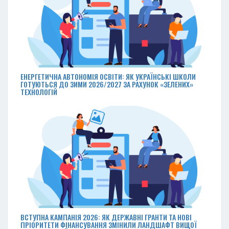
ЕНЕРГЕТИЧНА АВТОНОМІЯ ОСВІТИ: ЯК УКРАЇНСЬКІ ШКОЛИ
ГОТУЮТЬСЯ ДО ЗИМИ 2026/2027 ЗА РАХУНОК «ЗЕЛЕНИХ»
ТЕХНОЛОГІЙ
ВСТУПНА КАМПАНІЯ 2026: ЯК ДЕРЖАВНІ ГРАНТИ ТА НОВІ
ПРІОРИТЕТИ ФІНАНСУВАННЯ ЗМІНИЛИ ЛАНДШАФТ ВИЩОЇ