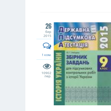
26
бер
2015
1 ком.
10902
пер.