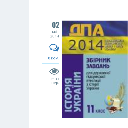
02
квіт
2014
0 ком.
2533
пер.