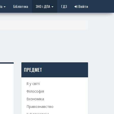
іа
Бібліотека
ЗНО і ДПА
ГДЗ
Ввійти
ПРЕДМЕТ
Я у світі
Філософія
Економіка
Правознавство