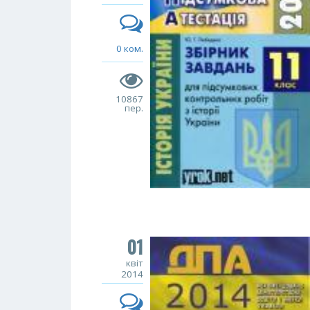
0 ком.
10867
пер.
01
квіт
2014