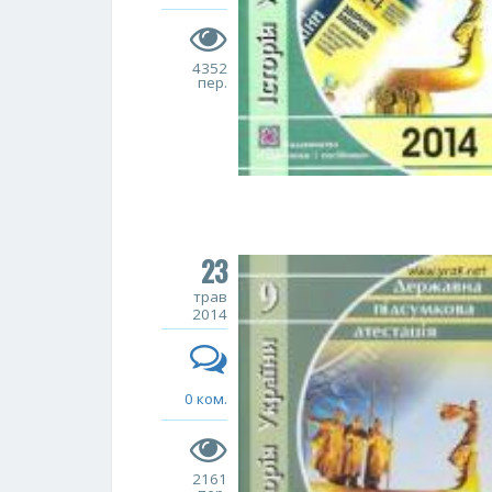
4352
пер.
23
трав
2014
0 ком.
2161