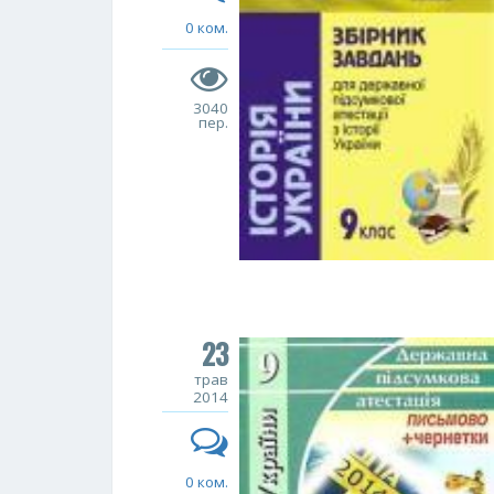
0 ком.
3040
пер.
23
трав
2014
0 ком.