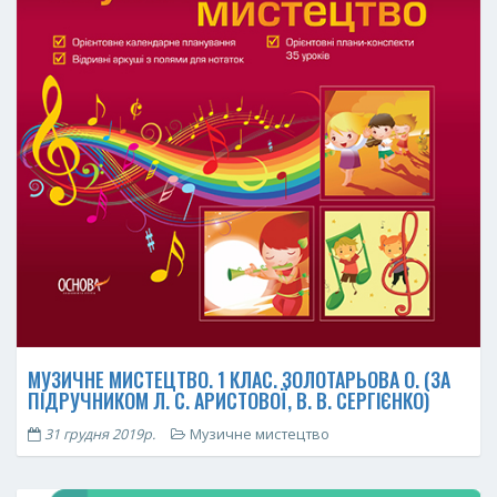
МУЗИЧНЕ МИСТЕЦТВО. 1 КЛАС. ЗОЛОТАРЬОВА О. (ЗА
ПІДРУЧНИКОМ Л. С. АРИСТОВОЇ, В. В. СЕРГІЄНКО)
31 грудня 2019р.
Музичне мистецтво