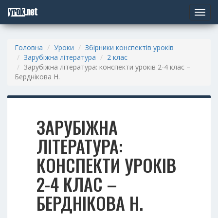
Toggle
navigat
Головна
Уроки
Збірники конспектів уроків
Зарубіжна література
2 клас
Зарубіжна література: конспекти уроків 2-4 клас –
Берднікова Н.
ЗАРУБІЖНА
ЛІТЕРАТУРА:
КОНСПЕКТИ УРОКІВ
2-4 КЛАС –
БЕРДНІКОВА Н.