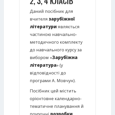
2, 3, 4 КЛАСІВ
Даний посібник для
вчителя
зарубіжної
літератури
являється
частиною навчально-
методичного комплекту
до навчального курсу за
вибором «
Зарубіжна
література
» (у
відповідності до
програми А. Мовчун).
Посібник цей містить
орієнтовне календарно-
тематичне планування й
поурочні
розробки