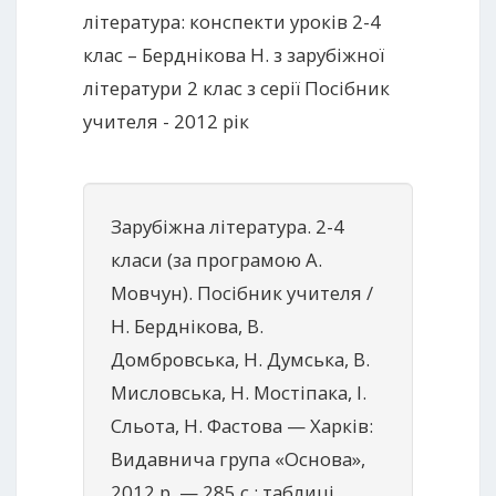
література: конспекти уроків 2-4
клас – Берднікова Н. з зарубіжної
літератури 2 клас з серії Посібник
учителя - 2012 рік
Зарубіжна література. 2-4
класи (за програмою А.
Мовчун). Посібник учителя /
Н. Берднікова, В.
Домбровська, Н. Думська, В.
Мисловська, Н. Мостіпака, І.
Сльота, Н. Фастова — Xарків:
Видавнича група «Основа»,
2012 р. — 285 с.: таблиці