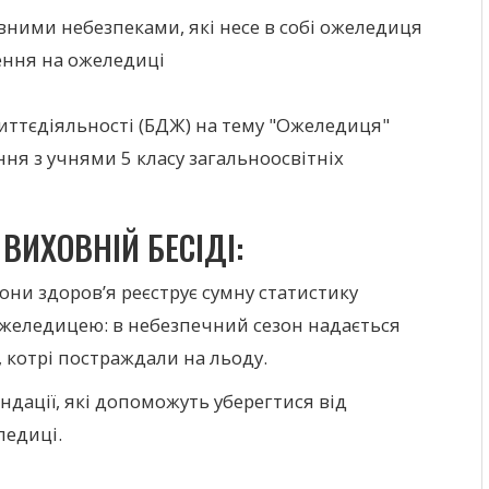
ними небезпеками, які несе в собі ожеледиця
ення на ожеледиці
иттєдіяльності (БДЖ) на тему "Ожеледиця"
я з учнями 5 класу загальноосвітніх
ВИХОВНІЙ БЕСІДІ:
ни здоров’я реєструє сумну статистику
 ожеледицею: в небезпечний сезон надається
котрі постраждали на льоду.
дації, які допоможуть уберегтися від
ледиці.