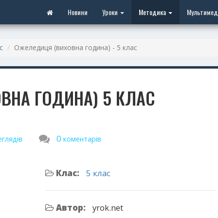
Новини
Уроки
Методика
Мультимед
с
Ожеледиця (виховна година) - 5 клас
ВНА ГОДИНА) 5 КЛАС
0
еглядів
коментарів
Клас:
5 клас
Автор:
yrok.net