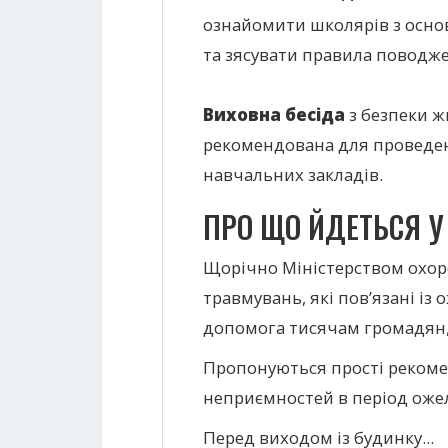
ознайомити школярів з основ
та зясувати правила поводж
Виховна бесіда
з безпеки ж
рекомендована для проведенн
навчальних закладів.
ПРО ЩО ЙДЕТЬСЯ У 
Щорічно Міністерством охоро
травмувань, які пов’язані із
допомога тисячам громадян, 
Пропонуються прості рекомен
неприємностей в період оже
Перед виходом із будинку...