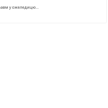
авм у ожеледицю...