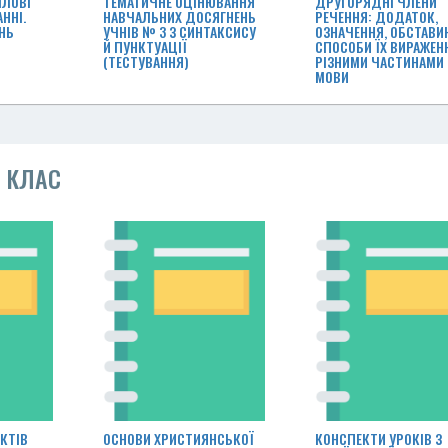
ІЛОВІ
ТЕМАТИЧНЕ ОЦІНЮВАННЯ
ДРУГОРЯДНІ ЧЛЕНИ
ННІ.
НАВЧАЛЬНИХ ДОСЯГНЕНЬ
РЕЧЕННЯ: ДОДАТОК,
НЬ
УЧНІВ № 3 З СИНТАКСИСУ
ОЗНАЧЕННЯ, ОБСТАВИН
Й ПУНКТУАЦІЇ
СПОСОБИ ЇХ ВИРАЖЕН
(ТЕСТУВАННЯ)
РІЗНИМИ ЧАСТИНАМИ
МОВИ
5 КЛАС
КТІВ
ОСНОВИ ХРИСТИЯНСЬКОЇ
КОНСПЕКТИ УРОКІВ З