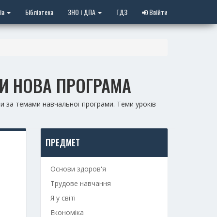
іа
Бібліотека
ЗНО і ДПА
ГДЗ
Ввійти
РИ НОВА ПРОГРАМА
и за темами навчальної програми. Теми уроків
ПРЕДМЕТ
Основи здоров'я
Трудове навчання
Я у світі
Економіка