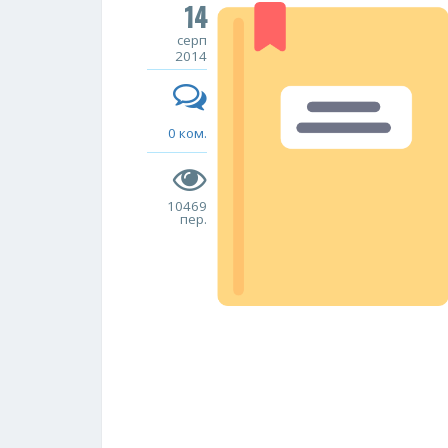
14
серп
2014
0 ком.
10469
пер.