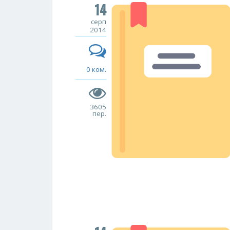
14
серп
2014
0 ком.
3605
пер.