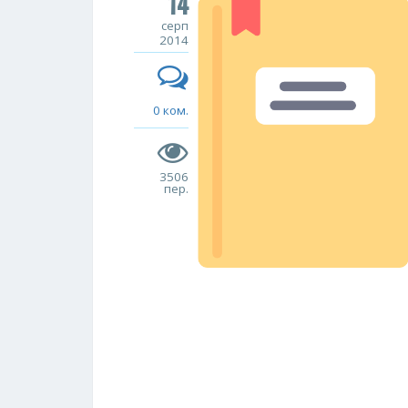
14
серп
2014
0 ком.
3506
пер.