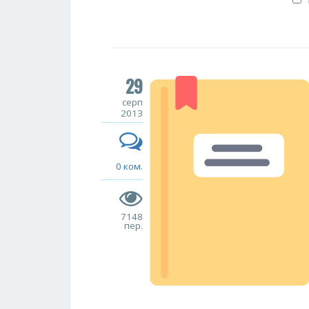
29
серп
2013
0 ком.
7148
пер.