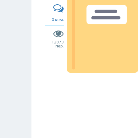
0 ком.
12873
пер.