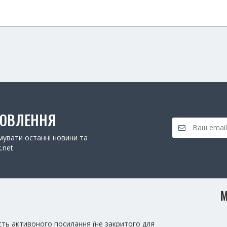
НОВЛЕННЯ
увати останні новини та
.net
М
сть активоного посилання (не закритого для