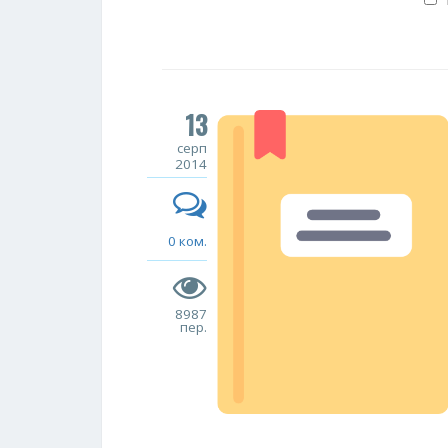
13
серп
2014
0 ком.
8987
пер.