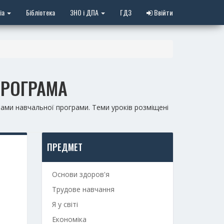
іа
Бібліотека
ЗНО і ДПА
ГДЗ
Ввійти
ПРОГРАМА
мами навчальної програми. Теми уроків розміщені
ПРЕДМЕТ
Основи здоров'я
Трудове навчання
Я у світі
Економіка