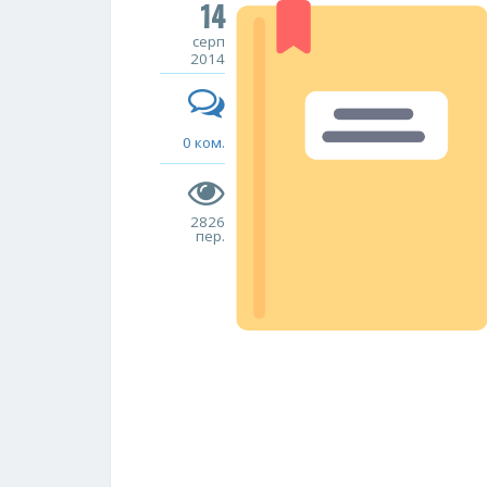
14
серп
2014
0 ком.
2826
пер.