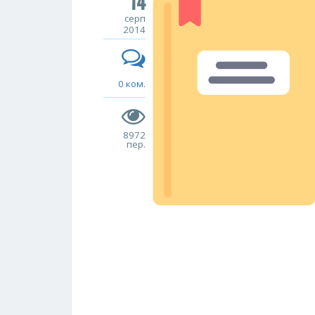
14
серп
2014
0 ком.
8972
пер.