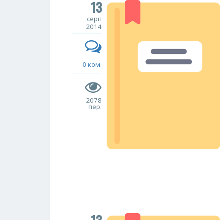
13
серп
2014
0 ком.
2078
пер.