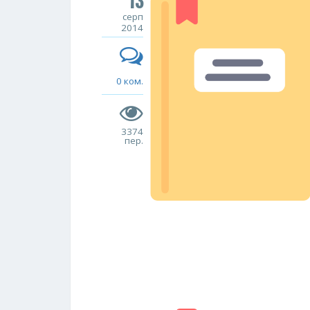
13
серп
2014
0 ком.
3374
пер.