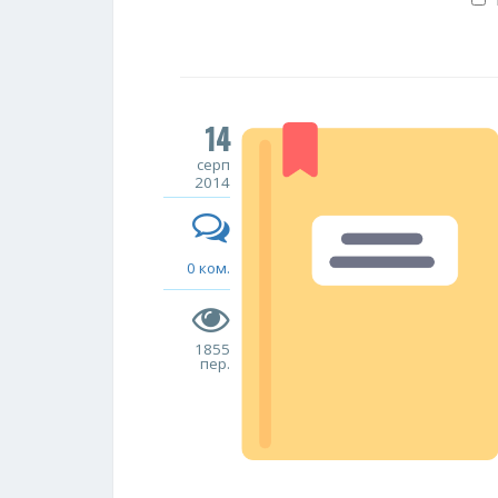
14
серп
2014
0 ком.
1855
пер.