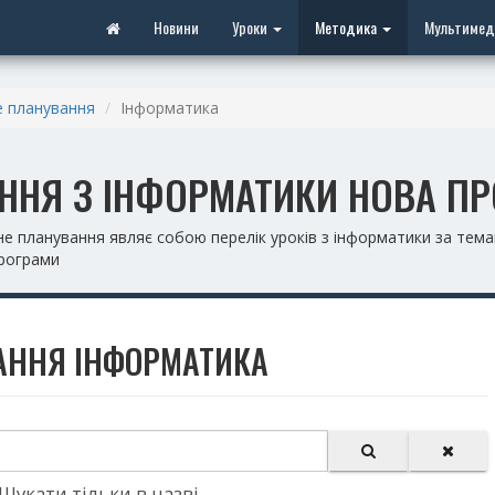
Новини
Уроки
Методика
Мультимед
 планування
Інформатика
ННЯ З ІНФОРМАТИКИ НОВА П
 планування являє собою перелік уроків з інформатики за темам
програми
АННЯ ІНФОРМАТИКА
Шукати тільки в назві