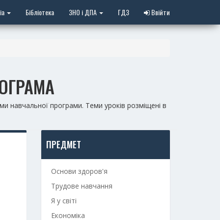
іа
Бібліотека
ЗНО і ДПА
ГДЗ
Ввійти
РОГРАМА
и навчальної програми. Теми уроків розміщені в
ПРЕДМЕТ
Основи здоров'я
Трудове навчання
Я у світі
Економіка