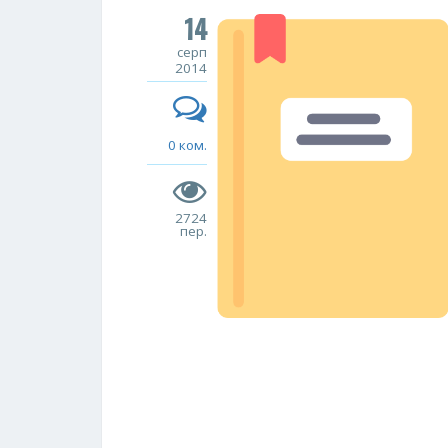
14
серп
2014
0 ком.
2724
пер.