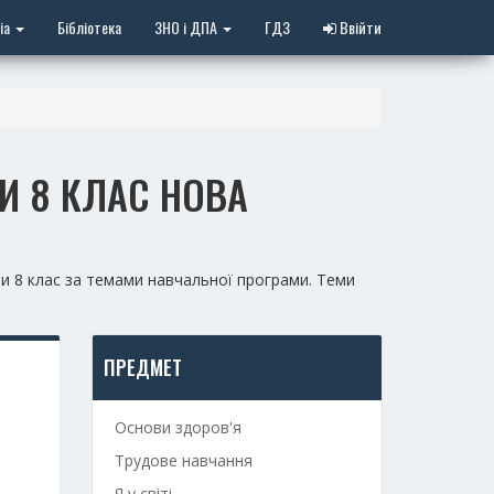
іа
Бібліотека
ЗНО і ДПА
ГДЗ
Ввійти
И 8 КЛАС НОВА
и 8 клас за темами навчальної програми. Теми
ПРЕДМЕТ
Основи здоров'я
Трудове навчання
Я у світі