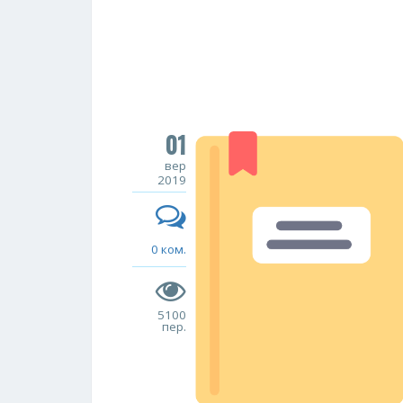
01
вер
2019
0 ком.
5100
пер.