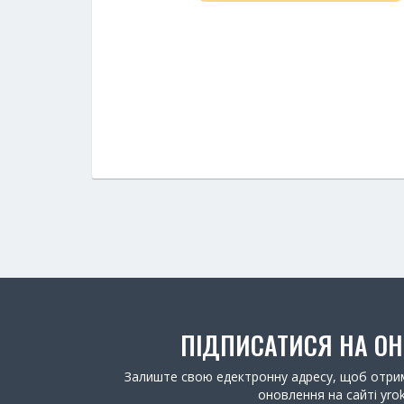
ПІДПИСАТИСЯ НА О
Залиште свою едектронну адресу, щоб отрим
оновлення на сайті yrok