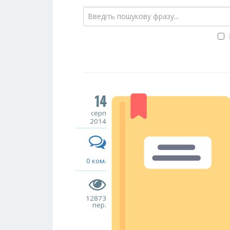
14
серп
2014
0 ком.
12873
пер.