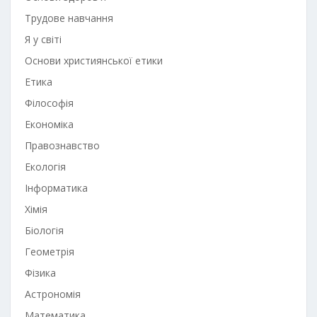
Трудове навчання
Я у світі
Основи християнської етики
Етика
Філософія
Економіка
Правознавство
Екологія
Інформатика
Хімія
Біологія
Геометрія
Фізика
Астрономія
Математика