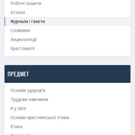
Робочі зошити
Атласи
Журнали і газети
Словники
Енциклопедії
Хрестоматії
ПРЕДМЕТ
Основи здоров'я
Трудове навчання
Я у світі
Основи християнської етики
Етика