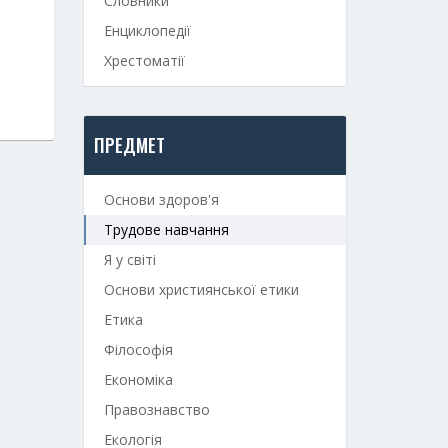
Словники
Енциклопедії
Хрестоматії
ПРЕДМЕТ
Основи здоров'я
Трудове навчання
Я у світі
Основи християнської етики
Етика
Філософія
Економіка
Правознавство
Екологія