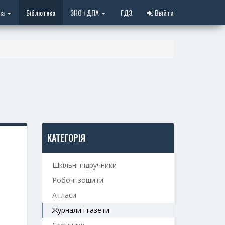
іа
Бібліотека
ЗНО і ДПА
ГДЗ
Ввійти
КАТЕГОРІЯ
Шкільні підручники
Робочі зошити
Атласи
Журнали і газети