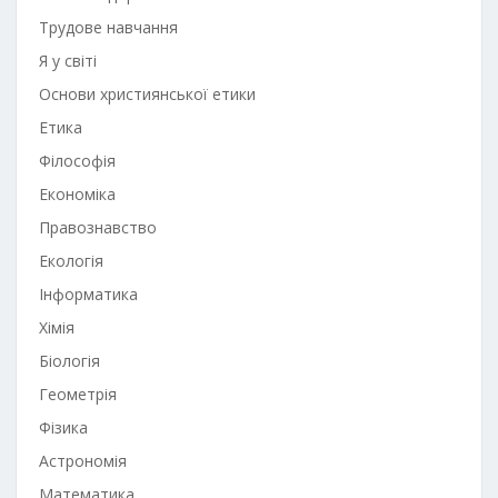
Трудове навчання
Я у світі
Основи християнської етики
Етика
Філософія
Економіка
Правознавство
Екологія
Інформатика
Хімія
Біологія
Геометрія
Фізика
Астрономія
Математика