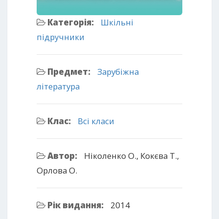
Категорія:
Шкільні
підручники
Предмет:
Зарубіжна
література
Клас:
Всі класи
Автор:
Ніколенко О., Кокєва Т.,
Орлова О.
Рік видання:
2014