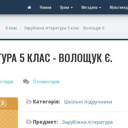
Новини
Уроки
Методика
Мультимед
5 клас
Зарубіжна література 5 клас - Волощук Є.
ТУРА 5 КЛАС - ВОЛОЩУК Є.
0
еглядів
коментарів
Категорія:
Шкільні підручники
Предмет:
Зарубіжна література