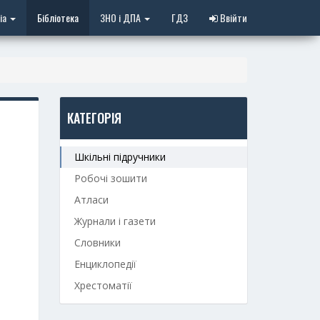
іа
Бібліотека
ЗНО і ДПА
ГДЗ
Ввійти
КАТЕГОРІЯ
Шкільні підручники
Робочі зошити
Атласи
Журнали і газети
Словники
Енциклопедії
Хрестоматії