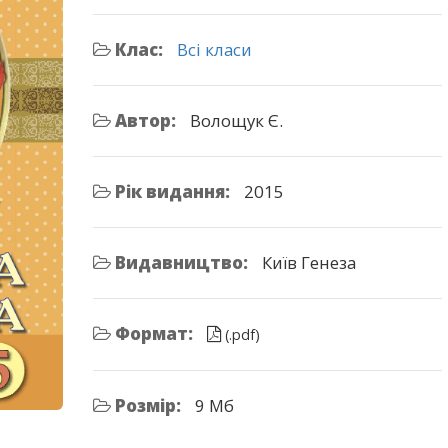
Клас:
Всі класи
Автор:
Волощук Є.
Рік видання:
2015
Видавництво:
Київ Генеза
Формат:
(.pdf)
Розмір:
9 Мб