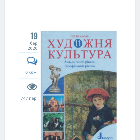
19
бер
2020
0 ком.
747 пер.