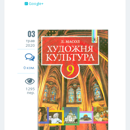
Google+
03
трав
2020
0 ком.
1295
пер.