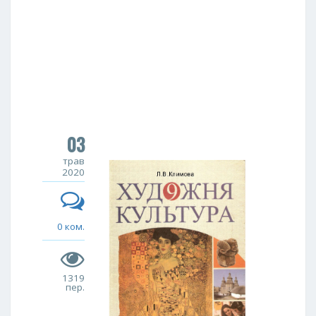
03
трав
2020
0 ком.
1319
пер.