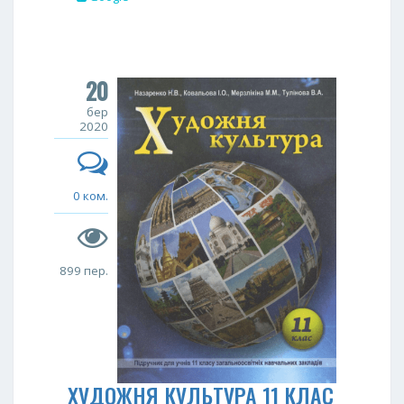
20
бер
2020
0 ком.
899 пер.
ХУДОЖНЯ КУЛЬТУРА 11 КЛАС