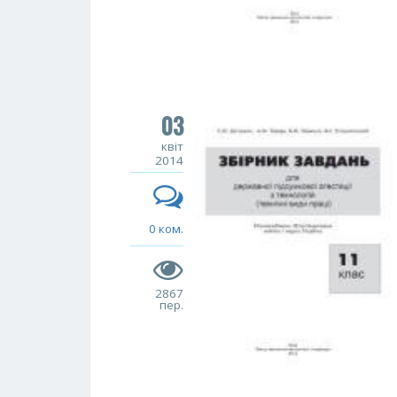
03
квіт
2014
0 ком.
2867
пер.