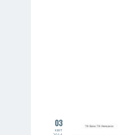
03
квіт
2014