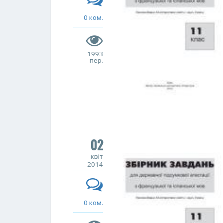
0 ком.
1993
пер.
02
квіт
2014
0 ком.