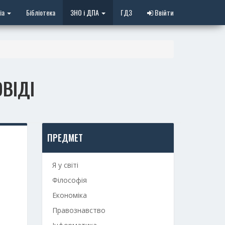
іа
Бібліотека
ЗНО і ДПА
ГДЗ
Ввійти
ОВІДІ
ПРЕДМЕТ
Я у світі
Філософія
Економіка
Правознавство