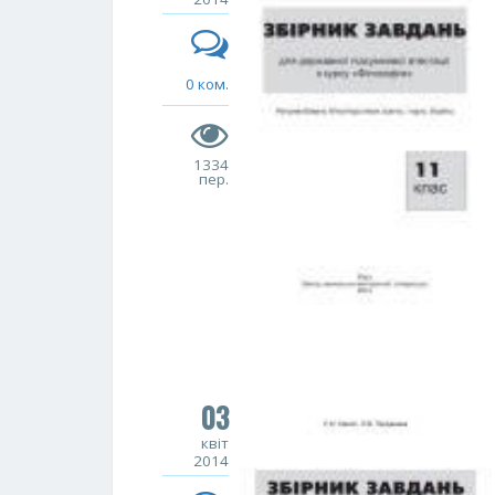
0 ком.
1334
пер.
03
квіт
2014