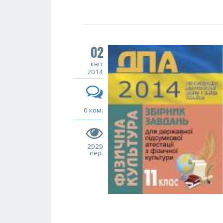
02
квіт
2014
0 ком.
2929
пер.