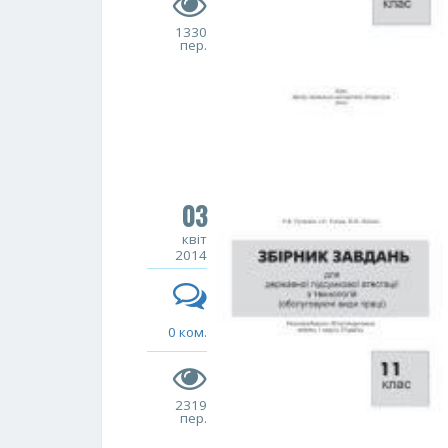
1330
пер.
03
квіт
2014
0 ком.
2319
пер.