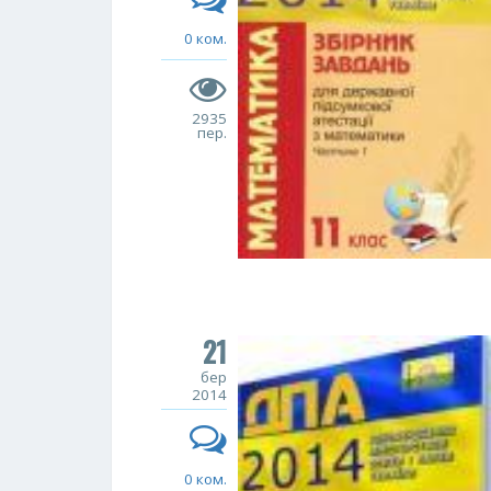
0 ком.
2935
пер.
21
бер
2014
0 ком.