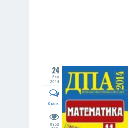
24
бер
2014
0 ком.
9353
пер.