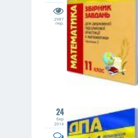
2987
пер.
24
бер
2014