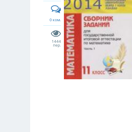
0 ком.
1444
пер.