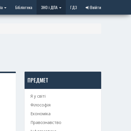
іа
Бібліотека
ЗНО і ДПА
ГДЗ
Ввійти
ПРЕДМЕТ
Я у світі
Філософія
Економіка
Правознавство