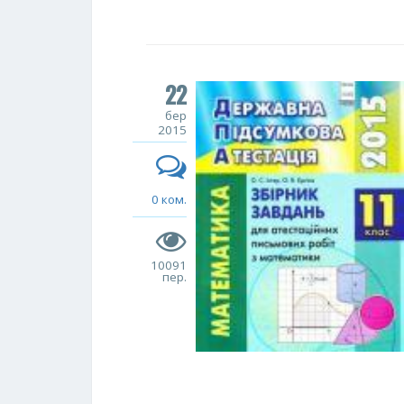
22
бер
2015
0 ком.
10091
пер.