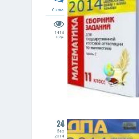
0 ком.
1413
пер.
24
бер
2014